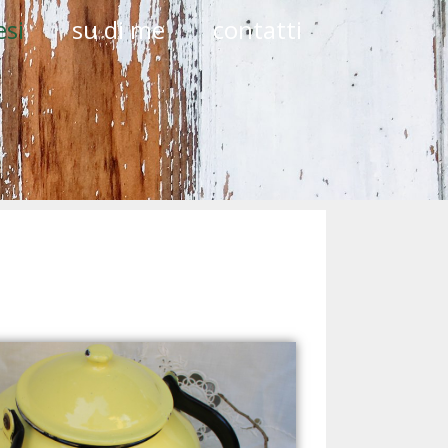
si
su di me
contatti