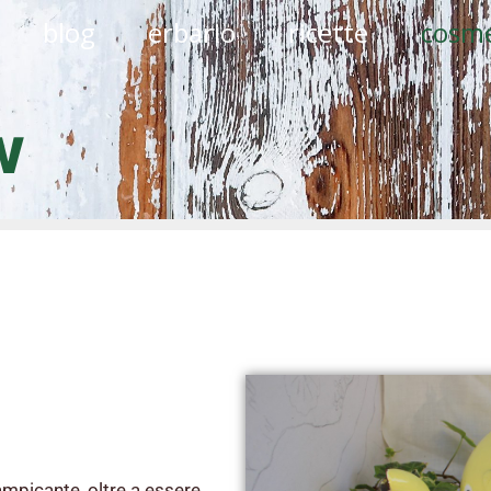
blog
erbario
ricette
cosme
w
mpicante, oltre a essere