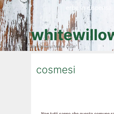
erbe in dispensa
whitewillo
allevamento Maine Coon
cosmesi
Non tutti sanno che questo comune ra