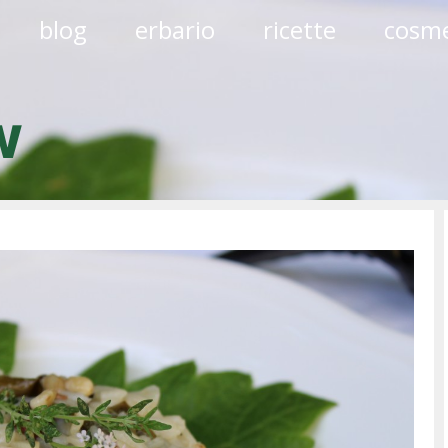
blog
erbario
ricette
cosme
w