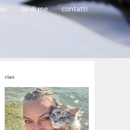
si
su di me
contatti
ciao