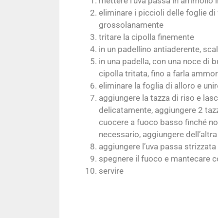
mettere l’uva passa in ammollo i
eliminare i piccioli delle foglie di
grossolanamente
tritare la cipolla finemente
in un padellino antiaderente, scal
in una padella, con una noce di bur
cipolla tritata, fino a farla ammo
eliminare la foglia di alloro e unir
aggiungere la tazza di riso e las
delicatamente, aggiungere 2 tazze
cuocere a fuoco basso finché non 
necessario, aggiungere dell’altr
aggiungere l’uva passa strizzata
spegnere il fuoco e mantecare co
servire