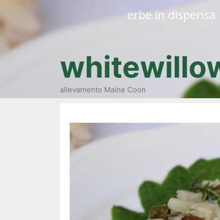
erbe in dispensa
whitewillo
allevamento Maine Coon