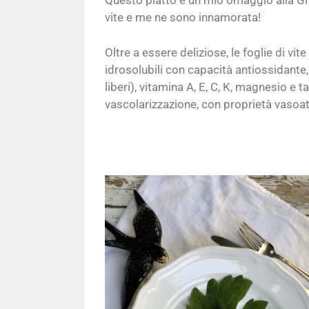
Questo piatto è un mio omaggio alla Gre
vite e me ne sono innamorata!
Oltre a essere deliziose, le foglie di vi
idrosolubili con capacità antiossidante
liberi), vitamina A, E, C, K, magnesio e t
vascolarizzazione, con proprietà vasoat