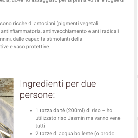
cia, dove ho assaggiato per la prima volta le foglie di
te sono ricche di antociani (pigmenti vegetali
, antinfiammatoria, antinvecchiamento e anti radicali
annini, dalle capacità stimolanti della
tive e vaso protettive.
Ingredienti per due
persone:
1 tazza da tè (200ml) di riso – ho
utilizzato riso Jasmin ma vanno vene
tutti
2 tazze di acqua bollente (o brodo