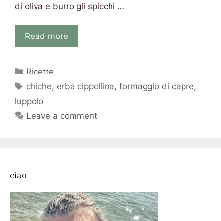
di oliva e burro gli spicchi …
Read more
Categories
Ricette
Tags
chiche
,
erba cippollina
,
formaggio di capre
,
luppolo
Leave a comment
ciao