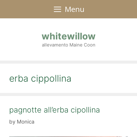
Skip
Menu
to
content
whitewillow
allevamento Maine Coon
erba cippollina
pagnotte all’erba cipollina
by
Monica